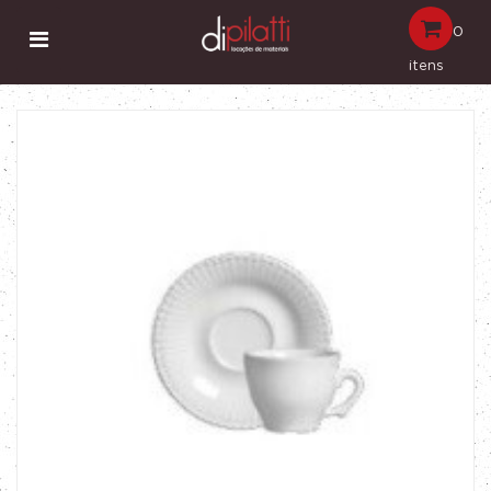
0
itens