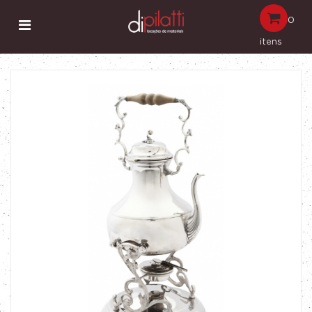
0
itens