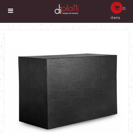
0
itens