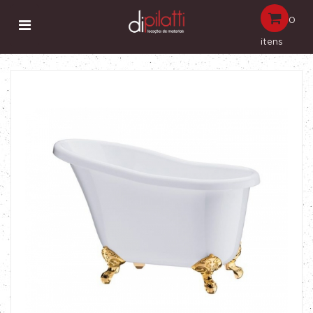
0
itens