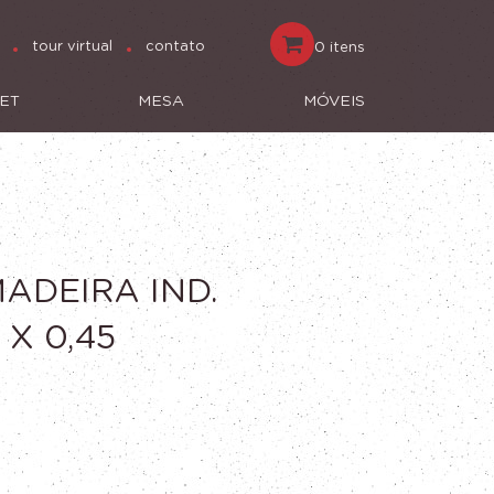
tour virtual
contato
0 itens
ET
MESA
MÓVEIS
ADEIRA IND.
 X 0,45