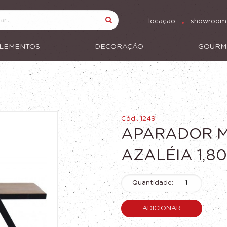
locação
showroom
LEMENTOS
DECORAÇÃO
GOURM
Cód:. 1249
APARADOR M
AZALÉIA 1,80
Quantidade:
ADICIONAR