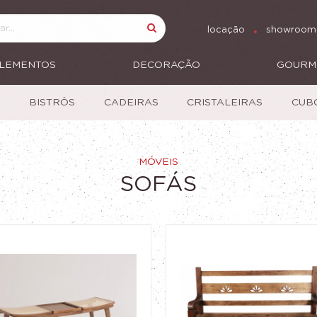
locação
showroom
LEMENTOS
DECORAÇÃO
GOURM
S
BISTRÔS
CADEIRAS
CRISTALEIRAS
CUB
MÓVEIS
SOFÁS