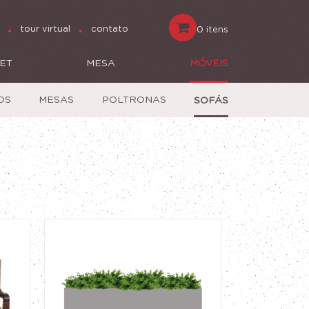
tour virtual
contato
0 itens
ET
MESA
MÓVEIS
OS
MESAS
POLTRONAS
SOFÁS