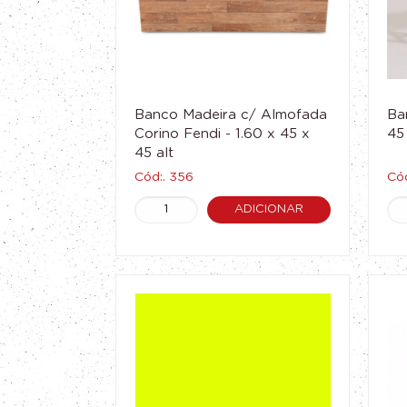
Banco Madeira c/ Almofada
Ba
Corino Fendi - 1.60 x 45 x
45
45 alt
Cód:. 356
Cód
ADICIONAR