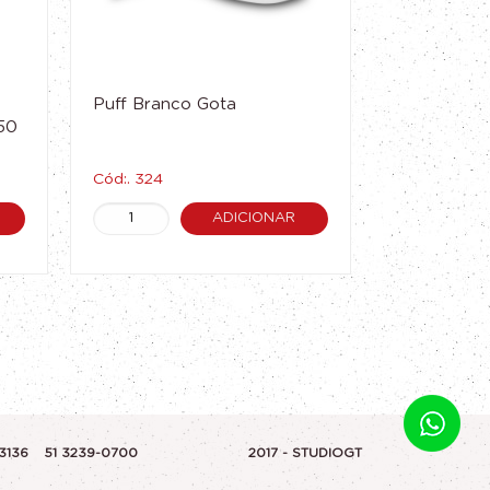
Puff Branco Gota
50
Cód:. 324
ADICIONAR
-3136
51 3239-0700
2017 - STUDIOGT