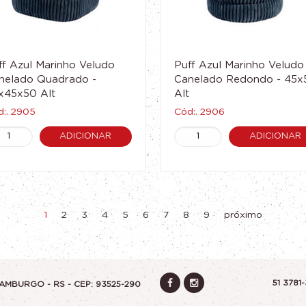
ff Azul Marinho Veludo
Puff Azul Marinho Veludo
nelado Quadrado -
Canelado Redondo - 45x
x45x50 Alt
Alt
:. 2905
Cód:. 2906
ADICIONAR
ADICIONAR
1
2
3
4
5
6
7
8
9
próximo
51 3781
AMBURGO - RS - CEP: 93525-290