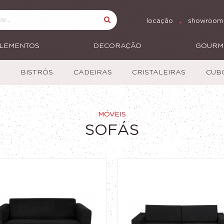
locação
showroom
LEMENTOS
DECORAÇÃO
GOURM
S
BISTRÔS
CADEIRAS
CRISTALEIRAS
CUB
MÓVEIS
SOFÁS