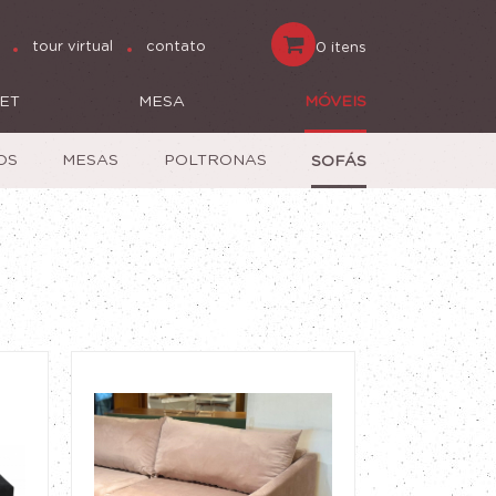
tour virtual
contato
0 itens
ET
MESA
MÓVEIS
OS
MESAS
POLTRONAS
SOFÁS