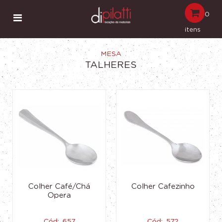
0
itens
MESA
TALHERES
Colher Café/Chá
Colher Cafezinho
Opera
Cód:. 657
Cód:. 572