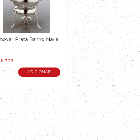
movar Prata Banho Maria
:. 706
ADICIONAR